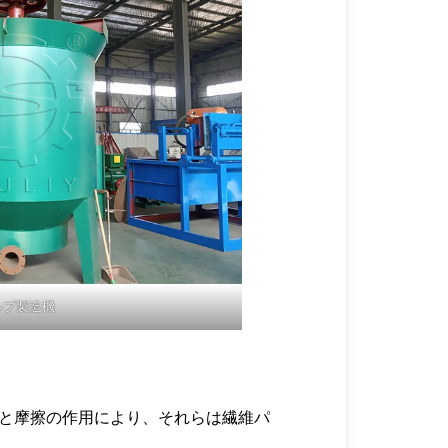
ルプ製造機
と摩擦の作用により、それらは繊維パ