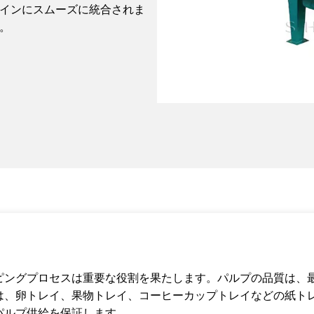
インにスムーズに統合されま
。
ピングプロセスは重要な役割を果たします。パルプの品質は、
は、卵トレイ、果物トレイ、コーヒーカップトレイなどの紙ト
パルプ供給を保証します。