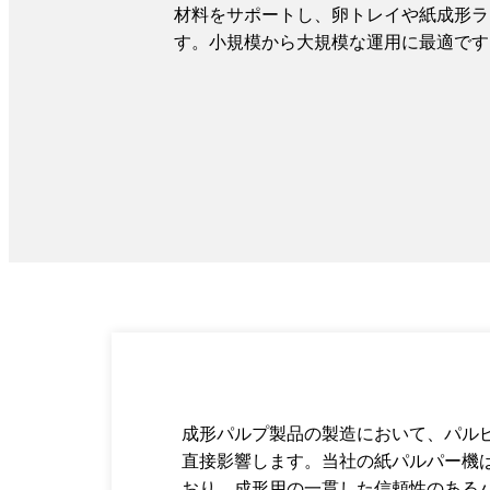
材料をサポートし、卵トレイや紙成形ラ
す。小規模から大規模な運用に最適です
成形パルプ製品の製造において、パル
直接影響します。当社の紙パルパー機
おり、成形用の一貫した信頼性のある