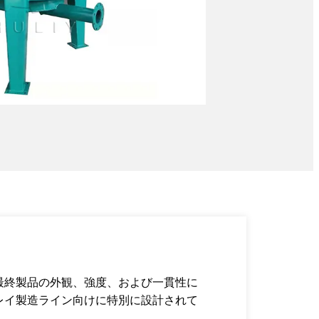
最終製品の外観、強度、および一貫性に
レイ製造ライン向けに特別に設計されて