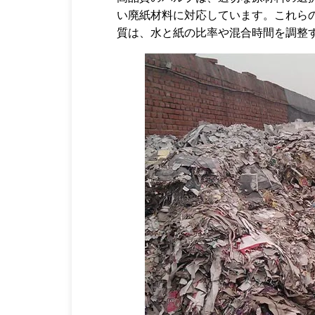
い廃紙材料に対応しています。これら
質は、水と紙の比率や混合時間を調整