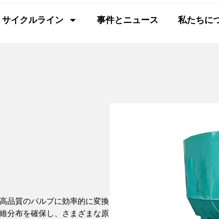
リサイクルライン
事件とニュース
私たちに
高品質のパルプに効率的に変換
維分布を確保し、さまざまな原