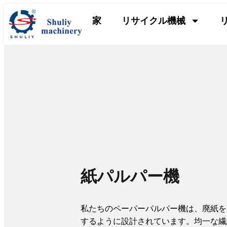
家
リサイクル機械
紙パルパー機
私たちのペーパーパルパー機は、廃紙を
するように設計されています。均一な繊