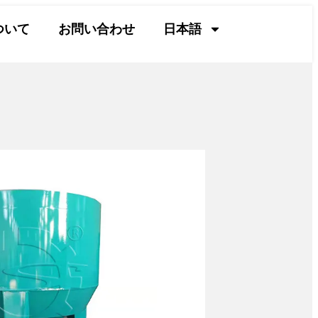
ついて
お問い合わせ
日本語