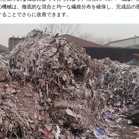
の機械は、徹底的な混合と均一な繊維分布を確保し、完成品の
することでさらに改善できます。