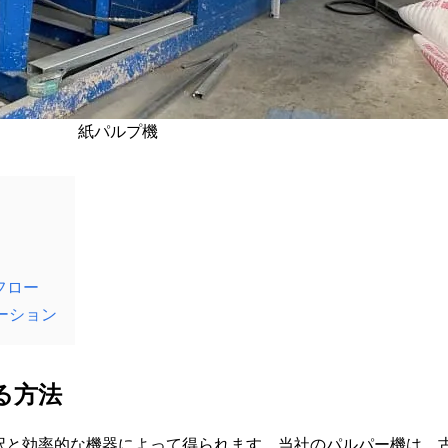
紙パルプ機
フロー
ーション
る方法
択と効率的な機器によって得られます。当社のパルパー機は、