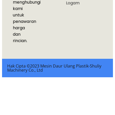
menghubungi
Logam
kami
untuk
penawaran
harga
dan
rincian.
Hak Cipta ©2023 Mesin Daur Ulang Plastik-Shuliy
Machinery Co., Ltd