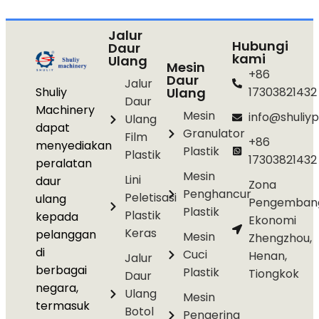
Jalur
Hubungi
Daur
kami
Ulang
Mesin
+86
Daur
Jalur
Shuliy
Ulang
17303821432
Daur
Machinery
Mesin
info@shuliyp
Ulang
dapat
Granulator
Film
+86
menyediakan
Plastik
Plastik
17303821432
peralatan
Mesin
Lini
daur
Zona
Penghancur
Peletisasi
ulang
Pengemban
Plastik
Plastik
kepada
Ekonomi
Keras
pelanggan
Mesin
Zhengzhou,
di
Cuci
Henan,
Jalur
berbagai
Plastik
Tiongkok
Daur
negara,
Ulang
Mesin
termasuk
Botol
Pengering