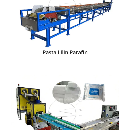
Pasta Lilin Parafin