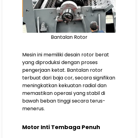
Bantalan Rotor
Mesin ini memiliki desain rotor berat
yang diproduksi dengan proses
pengerjaan ketat. Bantalan rotor
terbuat dari baja cor, secara signifikan
meningkatkan kekuatan radial dan
memastikan operasi yang stabil di
bawah beban tinggi secara terus-
menerus.
Motor Inti Tembaga Penuh