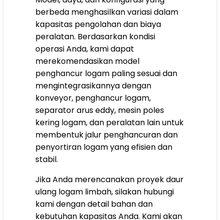
berbeda menghasilkan variasi dalam
kapasitas pengolahan dan biaya
peralatan. Berdasarkan kondisi
operasi Anda, kami dapat
merekomendasikan model
penghancur logam paling sesuai dan
mengintegrasikannya dengan
konveyor, penghancur logam,
separator arus eddy, mesin poles
kering logam, dan peralatan lain untuk
membentuk jalur penghancuran dan
penyortiran logam yang efisien dan
stabil.
Jika Anda merencanakan proyek daur
ulang logam limbah, silakan hubungi
kami dengan detail bahan dan
kebutuhan kapasitas Anda. Kami akan