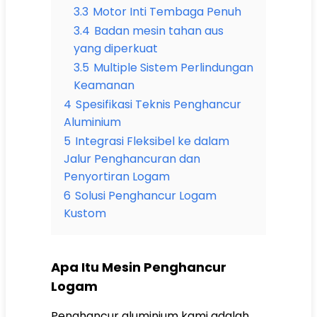
3.3
Motor Inti Tembaga Penuh
3.4
Badan mesin tahan aus
yang diperkuat
3.5
Multiple Sistem Perlindungan
Keamanan
4
Spesifikasi Teknis Penghancur
Aluminium
5
Integrasi Fleksibel ke dalam
Jalur Penghancuran dan
Penyortiran Logam
6
Solusi Penghancur Logam
Kustom
Apa Itu Mesin Penghancur
Logam
Penghancur aluminium kami adalah