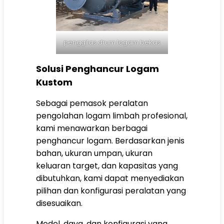
penggilas drum logam bekas
Solusi Penghancur Logam
Kustom
Sebagai pemasok peralatan
pengolahan logam limbah profesional,
kami menawarkan berbagai
penghancur logam. Berdasarkan jenis
bahan, ukuran umpan, ukuran
keluaran target, dan kapasitas yang
dibutuhkan, kami dapat menyediakan
pilihan dan konfigurasi peralatan yang
disesuaikan.
Model, daya, dan konfigurasi yang