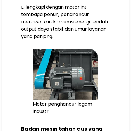
Dilengkapi dengan motor inti
tembaga penuh, penghancur
menawarkan konsumsi energi rendah,
output daya stabil, dan umur layanan
yang panjang.
Motor penghancur logam
industri
Badan mesin tahan aus yang