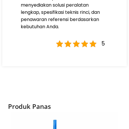
menyediakan solusi peralatan
lengkap, spesifikasi teknis rinci, dan
penawaran referensi berdasarkan
kebutuhan Anda.
5
Produk Panas