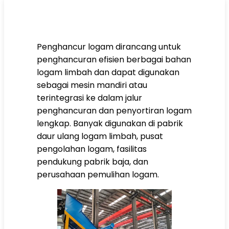
Penghancur logam dirancang untuk
penghancuran efisien berbagai bahan
logam limbah dan dapat digunakan
sebagai mesin mandiri atau
terintegrasi ke dalam jalur
penghancuran dan penyortiran logam
lengkap. Banyak digunakan di pabrik
daur ulang logam limbah, pusat
pengolahan logam, fasilitas
pendukung pabrik baja, dan
perusahaan pemulihan logam.