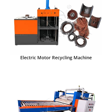
Electric Motor Recycling Machine