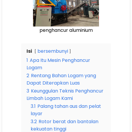
penghancur aluminium
Isi
bersembunyi
1
Apa Itu Mesin Penghancur
Logam
2
Rentang Bahan Logam yang
Dapat Diterapkan Luas
3
Keunggulan Teknis Penghancur
Limbah Logam Kami
3.1
Palang tahan aus dan pelat
layar
3.2
Rotor berat dan bantalan
kekuatan tinggi