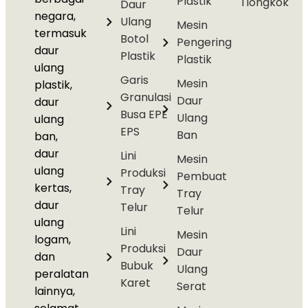
Plastik
Tiongkok
Daur
negara,
Ulang
Mesin
termasuk
Botol
Pengering
daur
Plastik
Plastik
ulang
Garis
Mesin
plastik,
Granulasi
Daur
daur
Busa EPE
Ulang
ulang
EPS
Ban
ban,
daur
Lini
Mesin
ulang
Produksi
Pembuat
kertas,
Tray
Tray
daur
Telur
Telur
ulang
Lini
Mesin
logam,
Produksi
Daur
dan
Bubuk
Ulang
peralatan
Karet
Serat
lainnya,