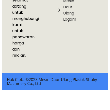
selamat
Mesin
datang
Daur
untuk
Ulang
menghubungi
Logam
kami
untuk
penawaran
harga
dan
rincian.
Hak Cipta ©2023 Mesin Daur Ulang Plastik-Shuliy
Machinery Co., Ltd