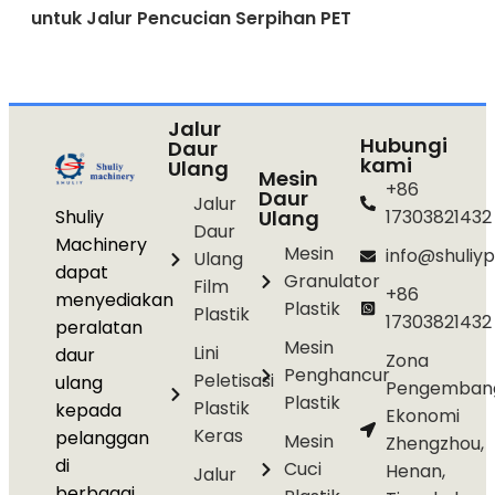
untuk Jalur Pencucian Serpihan PET
Jalur
Hubungi
Daur
kami
Ulang
Mesin
+86
Daur
Jalur
Shuliy
Ulang
17303821432
Daur
Machinery
Mesin
info@shuliyp
Ulang
dapat
Granulator
Film
+86
menyediakan
Plastik
Plastik
17303821432
peralatan
Mesin
Lini
daur
Zona
Penghancur
Peletisasi
ulang
Pengemban
Plastik
Plastik
kepada
Ekonomi
Keras
pelanggan
Mesin
Zhengzhou,
di
Cuci
Henan,
Jalur
berbagai