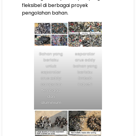
fleksibel di berbagai proyek
pengolahan bahan.
Bahan yang
separator
berlaku
arus eddy
untuk
bahan yang
separator
berlaku
arus eddy:
limbah
campuran
industri
tembaga
dan
aluminium