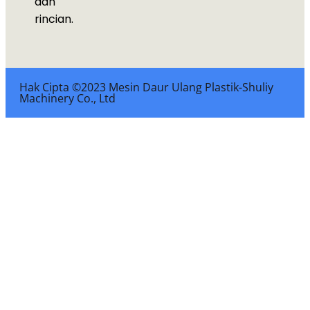
dan
rincian.
Hak Cipta ©2023 Mesin Daur Ulang Plastik-Shuliy
Machinery Co., Ltd