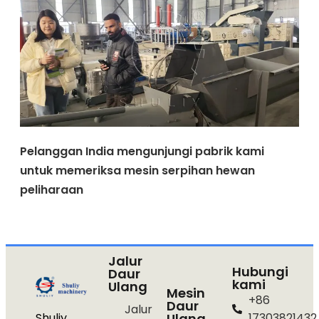
Pelanggan India mengunjungi pabrik kami
untuk memeriksa mesin serpihan hewan
peliharaan
Jalur
Hubungi
Daur
kami
Ulang
Mesin
+86
Daur
Jalur
Shuliy
Ulang
17303821432