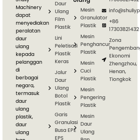
Daur
Machinery
Mesin
info@shuliyp
Ulang
dapat
Granulator
Film
+86
menyediakan
Plastik
Plastik
17303821432
peralatan
Mesin
Lini
daur
Zona
Penghancur
Peletisasi
ulang
Pengemban
Plastik
Plastik
kepada
Ekonomi
Keras
pelanggan
Mesin
Zhengzhou,
di
Cuci
Henan,
Jalur
berbagai
Plastik
Tiongkok
Daur
negara,
Ulang
Mesin
termasuk
Botol
Pengering
daur
Plastik
Plastik
ulang
Garis
Mesin
plastik,
Granulasi
Daur
daur
Busa EPE
Ulang
ulang
EPS
Ban