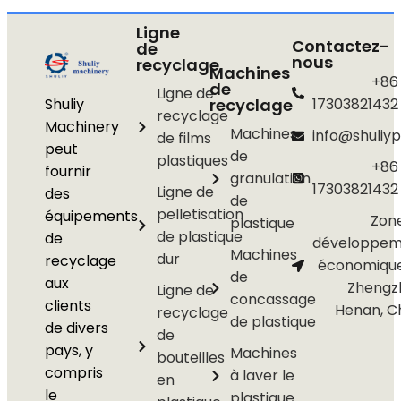
Ligne
Contactez-
de
nous
recyclage
Machines
+86
de
Ligne de
Shuliy
recyclage
17303821432
recyclage
Machinery
Machines
info@shuliyp
de films
peut
de
plastiques
+86
fournir
granulation
17303821432
Ligne de
des
de
pelletisation
équipements
Zon
plastique
de plastique
de
développem
Machines
dur
recyclage
économiqu
de
aux
Zhengz
Ligne de
concassage
clients
Henan, C
recyclage
de plastique
de divers
de
pays, y
Machines
bouteilles
compris
à laver le
en
le
plastique