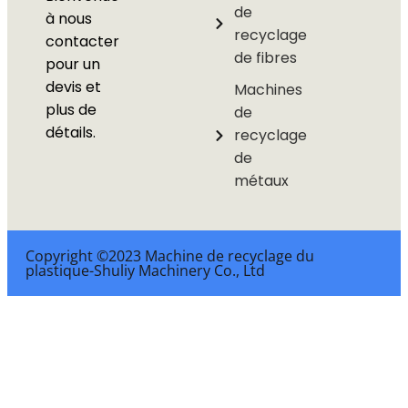
de
à nous
recyclage
contacter
de fibres
pour un
devis et
Machines
plus de
de
détails.
recyclage
de
métaux
Copyright ©2023 Machine de recyclage du
plastique-Shuliy Machinery Co., Ltd