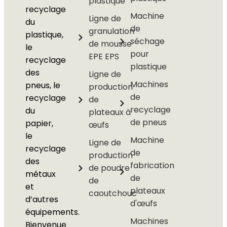
plastique
recyclage
Machine
Ligne de
du
de
granulation
plastique,
séchage
de mousse
le
pour
EPE EPS
recyclage
plastique
des
Ligne de
Machines
pneus, le
production
de
recyclage
de
recyclage
du
plateaux à
de pneus
papier,
œufs
le
Machine
Ligne de
recyclage
de
production
des
fabrication
de poudre
métaux
de
de
et
plateaux
caoutchouc
d’autres
d'œufs
équipements.
Machines
Bienvenue