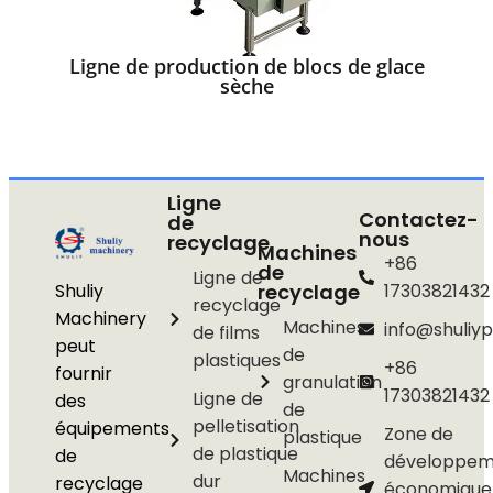
Ligne de production de blocs de glace
sèche
Ligne
Contactez-
de
nous
recyclage
Machines
+86
de
Ligne de
Shuliy
recyclage
17303821432
recyclage
Machinery
Machines
info@shuliyp
de films
peut
de
plastiques
+86
fournir
granulation
17303821432
Ligne de
des
de
pelletisation
équipements
Zone de
plastique
de plastique
de
développem
Machines
dur
recyclage
économique