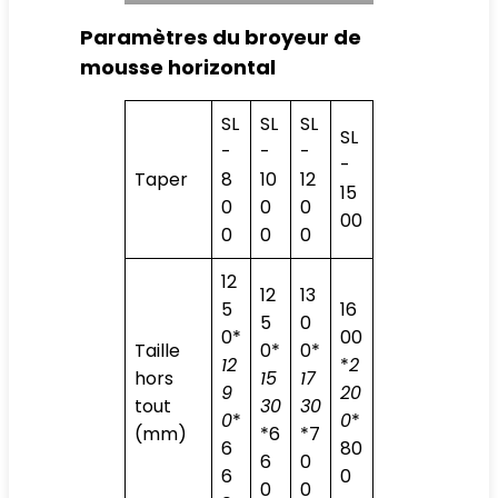
Paramètres du broyeur de
mousse horizontal
SL
SL
SL
SL
-
-
-
-
Taper
8
10
12
15
0
0
0
00
0
0
0
12
12
13
5
16
5
0
0*
00
Taille
0*
0*
12
*
2
hors
15
17
9
20
tout
30
30
0
*
0
*
(mm)
*6
*7
6
80
6
0
6
0
0
0