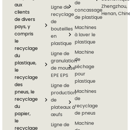
de
aux
Zhengzhou,
Ligne de
concassage
clients
Henan, Chin
recyclage
de plastique
de divers
de
pays, y
Machines
bouteilles
compris
à laver le
en
le
plastique
plastique
recyclage
Machine
Ligne de
du
de
granulation
plastique,
séchage
de mousse
le
pour
EPE EPS
recyclage
plastique
des
Ligne de
Machines
pneus, le
production
de
recyclage
de
recyclage
du
plateaux à
de pneus
papier,
œufs
le
Machine
Ligne de
recyclage