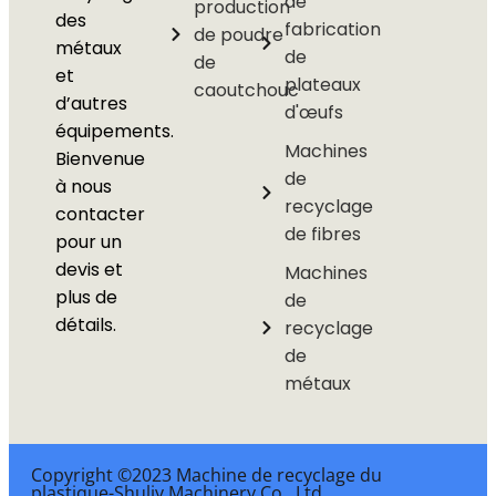
de
production
des
fabrication
de poudre
métaux
de
de
et
plateaux
caoutchouc
d’autres
d'œufs
équipements.
Machines
Bienvenue
de
à nous
recyclage
contacter
de fibres
pour un
devis et
Machines
plus de
de
détails.
recyclage
de
métaux
Copyright ©2023 Machine de recyclage du
plastique-Shuliy Machinery Co., Ltd