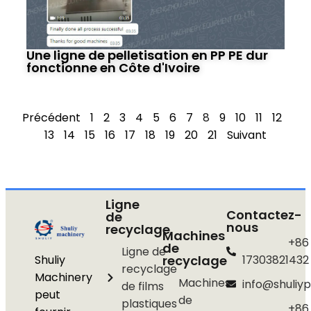
Une ligne de pelletisation en PP PE dur
fonctionne en Côte d'Ivoire
Précédent
1
2
3
4
5
6
7
8
9
10
11
12
13
14
15
16
17
18
19
20
21
Suivant
Ligne
Contactez-
de
nous
recyclage
Machines
+86
de
Ligne de
Shuliy
recyclage
17303821432
recyclage
Machinery
Machines
info@shuliyp
de films
peut
de
plastiques
+86