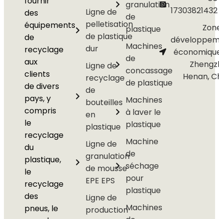
fournir
granulation
17303821432
Ligne de
des
de
pelletisation
équipements
Zon
plastique
de plastique
de
développem
Machines
dur
recyclage
économiqu
de
aux
Zhengz
Ligne de
concassage
clients
Henan, C
recyclage
de plastique
de divers
de
pays, y
Machines
bouteilles
compris
à laver le
en
le
plastique
plastique
recyclage
Machine
Ligne de
du
de
granulation
plastique,
séchage
de mousse
le
pour
EPE EPS
recyclage
plastique
des
Ligne de
Machines
pneus, le
production