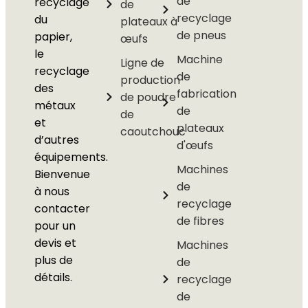
de
recyclage
de
recyclage
du
plateaux à
de pneus
papier,
œufs
le
Machine
Ligne de
recyclage
de
production
des
fabrication
de poudre
métaux
de
de
et
plateaux
caoutchouc
d’autres
d'œufs
équipements.
Machines
Bienvenue
de
à nous
recyclage
contacter
de fibres
pour un
devis et
Machines
plus de
de
détails.
recyclage
de