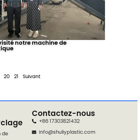
visité notre machine de
tique
20
21
Suivant
Contactez-nous
yclage
+86 17303821432
info@shuliyplastic.com
n de