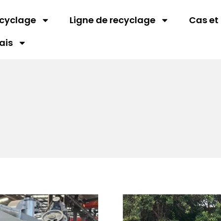
ecyclage
Ligne de recyclage
Cas et
ais