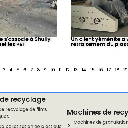
 s'associe à Shuliy
Un client yéménite a 
eilles PET
retraitement du plas
3
4
5
6
7
8
9
10
11
12
13
14
15
16
17
18
19
 de recyclage
de recyclage de films
Machines de rec
ques
Machines de granulatio
de pelletisation de plastique