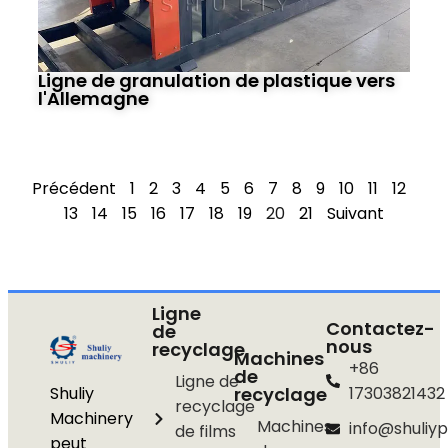
Ligne de granulation de plastique vers
l'Allemagne
Précédent
1
2
3
4
5
6
7
8
9
10
11
12
13
14
15
16
17
18
19
20
21
Suivant
Ligne
Contactez-
de
nous
recyclage
Machines
+86
de
Ligne de
Shuliy
recyclage
17303821432
recyclage
Machinery
Machines
info@shuliyp
de films
peut