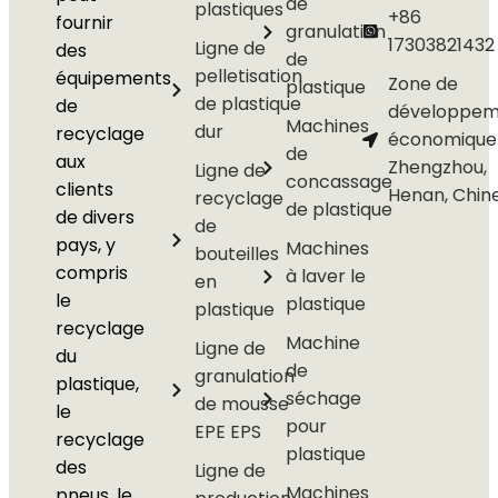
de
plastiques
+86
fournir
granulation
17303821432
Ligne de
des
de
pelletisation
équipements
Zone de
plastique
de plastique
de
développem
Machines
dur
recyclage
économique
de
aux
Zhengzhou,
Ligne de
concassage
clients
Henan, Chin
recyclage
de plastique
de divers
de
pays, y
Machines
bouteilles
compris
à laver le
en
le
plastique
plastique
recyclage
Machine
Ligne de
du
de
granulation
plastique,
séchage
de mousse
le
pour
EPE EPS
recyclage
plastique
des
Ligne de
Machines
pneus, le