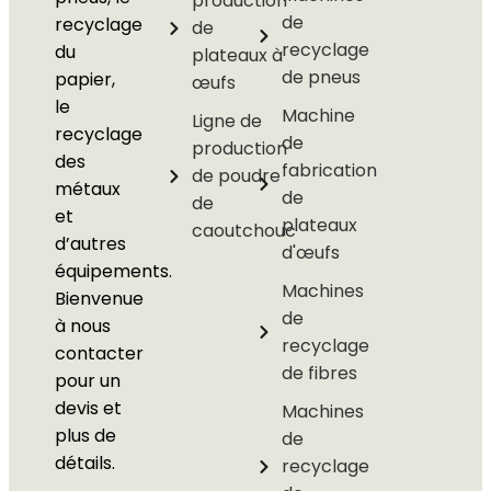
production
de
recyclage
de
recyclage
du
plateaux à
de pneus
papier,
œufs
le
Machine
Ligne de
recyclage
de
production
des
fabrication
de poudre
métaux
de
de
et
plateaux
caoutchouc
d’autres
d'œufs
équipements.
Machines
Bienvenue
de
à nous
recyclage
contacter
de fibres
pour un
devis et
Machines
plus de
de
détails.
recyclage