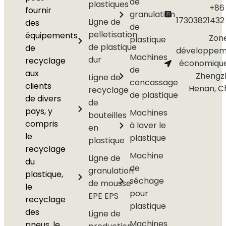
de
plastiques
+86
fournir
granulation
17303821432
Ligne de
des
de
pelletisation
équipements
Zon
plastique
de plastique
de
développem
Machines
dur
recyclage
économiqu
de
aux
Zhengz
Ligne de
concassage
clients
Henan, C
recyclage
de plastique
de divers
de
pays, y
Machines
bouteilles
compris
à laver le
en
le
plastique
plastique
recyclage
Machine
Ligne de
du
de
granulation
plastique,
séchage
de mousse
le
pour
EPE EPS
recyclage
plastique
des
Ligne de
Machines
pneus, le