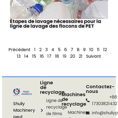
Étapes de lavage nécessaires pour la
ligne de lavage des flocons de PET
Précédent
1
2
3
4
5
6
7
8
9
10
11
12
13
14
15
16
17
18
19
20
21
Suivant
Ligne
Contactez-
de
nous
recyclage
Machines
+86
de
Ligne de
Shuliy
recyclage
17303821432
recyclage
Machinery
Machines
info@shuliyp
de films
peut