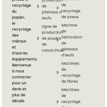
production
de
recyclage
de
recyclage
du
plateaux à
de pneus
papier,
œufs
le
Machine
Ligne de
recyclage
de
production
des
fabrication
de poudre
métaux
de
de
et
plateaux
caoutchouc
d’autres
d'œufs
équipements.
Machines
Bienvenue
de
à nous
recyclage
contacter
de fibres
pour un
devis et
Machines
plus de
de
détails.
recyclage