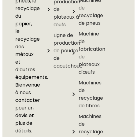
Machines
pneus, le
production
de
recyclage
de
recyclage
du
plateaux à
de pneus
papier,
œufs
le
Machine
Ligne de
recyclage
de
production
des
fabrication
de poudre
métaux
de
de
et
plateaux
caoutchouc
d’autres
d'œufs
équipements.
Machines
Bienvenue
de
à nous
recyclage
contacter
de fibres
pour un
devis et
Machines
plus de
de
détails.
recyclage