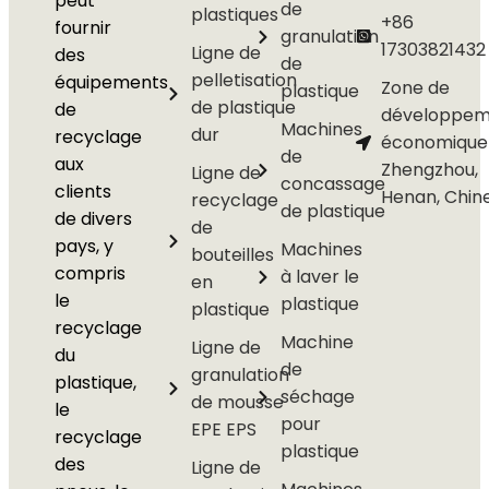
peut
de
plastiques
+86
fournir
granulation
17303821432
Ligne de
des
de
pelletisation
équipements
Zone de
plastique
de plastique
de
développem
Machines
dur
recyclage
économique
de
aux
Zhengzhou,
Ligne de
concassage
clients
Henan, Chin
recyclage
de plastique
de divers
de
pays, y
Machines
bouteilles
compris
à laver le
en
le
plastique
plastique
recyclage
Machine
Ligne de
du
de
granulation
plastique,
séchage
de mousse
le
pour
EPE EPS
recyclage
plastique
des
Ligne de