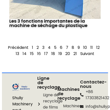
Les 3 fonctions importantes de la
machine de séchage du plastique
Précédent
1
2
3
4
5
6
7
8
9
10
11
12
13
14
15
16
17
18
19
20
21
Suivant
Ligne
Contactez-
de
nous
recyclage
Machines
+86
de
Ligne de
Shuliy
recyclage
17303821432
recyclage
Machinery
Machines
info@shuliyp
de films