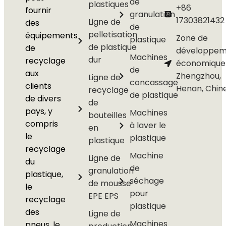
de
plastiques
+86
fournir
granulation
17303821432
Ligne de
des
de
pelletisation
équipements
Zone de
plastique
de plastique
de
développem
Machines
dur
recyclage
économique
de
aux
Zhengzhou,
Ligne de
concassage
clients
Henan, Chin
recyclage
de plastique
de divers
de
pays, y
Machines
bouteilles
compris
à laver le
en
le
plastique
plastique
recyclage
Machine
Ligne de
du
de
granulation
plastique,
séchage
de mousse
le
pour
EPE EPS
recyclage
plastique
des
Ligne de
Machines
pneus, le