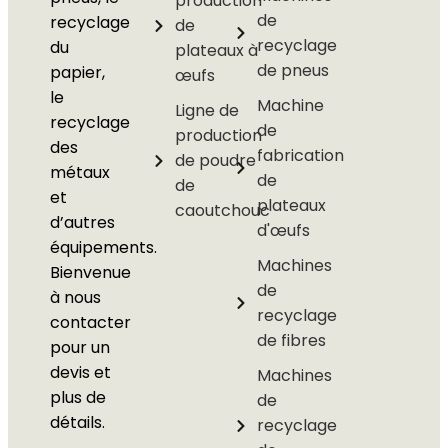
production
de
recyclage
de
recyclage
du
plateaux à
de pneus
papier,
œufs
le
Machine
Ligne de
recyclage
de
production
des
fabrication
de poudre
métaux
de
de
et
plateaux
caoutchouc
d’autres
d'œufs
équipements.
Machines
Bienvenue
de
à nous
recyclage
contacter
de fibres
pour un
devis et
Machines
plus de
de
détails.
recyclage