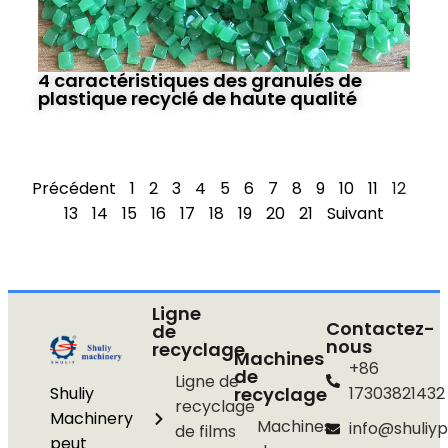
4 caractéristiques des granulés de
plastique recyclé de haute qualité
Précédent
1
2
3
4
5
6
7
8
9
10
11
12
13
14
15
16
17
18
19
20
21
Suivant
Ligne
Contactez-
de
nous
recyclage
Machines
+86
de
Ligne de
Shuliy
recyclage
17303821432
recyclage
Machinery
Machines
info@shuliyp
de films
peut