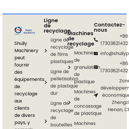
Ligne
Contactez-
de
nous
recyclage
Machines
+86
de
Ligne de
Shuliy
recyclage
17303821432
recyclage
Machinery
Machines
info@shuliyp
de films
peut
de
plastiques
+86
fournir
granulation
17303821432
Ligne de
des
de
pelletisation
équipements
Zon
plastique
de plastique
de
développem
Machines
dur
recyclage
économiqu
de
aux
Zhengz
Ligne de
concassage
clients
Henan, C
recyclage
de plastique
de divers
de
pays, y
Machines
bouteilles