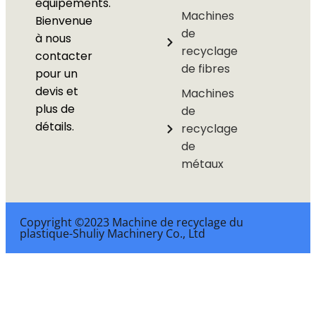
équipements.
Machines
Bienvenue
de
à nous
recyclage
contacter
de fibres
pour un
devis et
Machines
plus de
de
détails.
recyclage
de
métaux
Copyright ©2023 Machine de recyclage du
plastique-Shuliy Machinery Co., Ltd