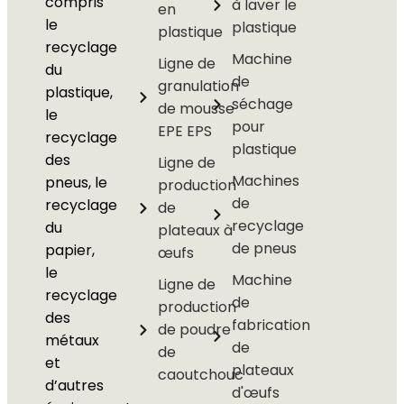
compris
à laver le
en
le
plastique
plastique
recyclage
Machine
Ligne de
du
de
granulation
plastique,
séchage
de mousse
le
pour
EPE EPS
recyclage
plastique
des
Ligne de
Machines
pneus, le
production
de
recyclage
de
recyclage
du
plateaux à
de pneus
papier,
œufs
le
Machine
Ligne de
recyclage
de
production
des
fabrication
de poudre
métaux
de
de
et
plateaux
caoutchouc
d’autres
d'œufs