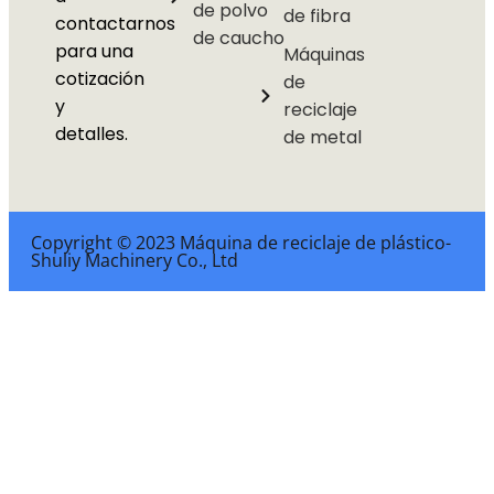
de polvo
de fibra
contactarnos
de caucho
para una
Máquinas
cotización
de
y
reciclaje
detalles.
de metal
Copyright © 2023 Máquina de reciclaje de plástico-
Shuliy Machinery Co., Ltd