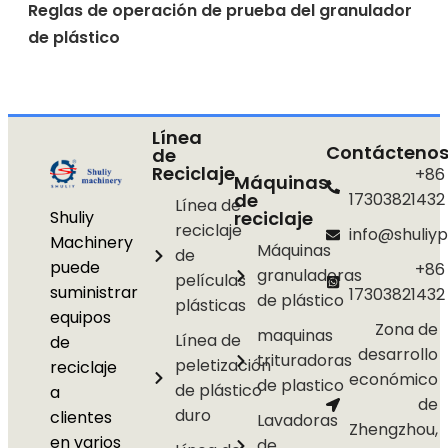
Reglas de operación de prueba del granulador
de plástico
Línea
Contácteno
de
Reciclaje
+86
Máquinas
de
17303821432
Línea de
Shuliy
reciclaje
reciclaje
info@shuliyp
Machinery
Máquinas
de
puede
+86
granuladoras
películas
suministrar
17303821432
de plástico
plásticas
equipos
Zona de
maquinas
Línea de
de
desarrollo
trituradoras
peletización
reciclaje
económico
de plastico
de plástico
a
de
duro
clientes
Lavadoras
Zhengzhou,
en varios
de