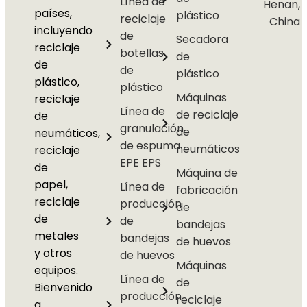
Línea de
Henan,
países,
plástico
reciclaje
China
incluyendo
de
Secadora
reciclaje
botellas
de
de
de
plástico
plástico,
plástico
Máquinas
reciclaje
Línea de
de reciclaje
de
granulación
de
neumáticos,
de espuma
neumáticos
reciclaje
EPE EPS
de
Máquina de
papel,
Línea de
fabricación
reciclaje
producción
de
de
de
bandejas
metales
bandejas
de huevos
y otros
de huevos
Máquinas
equipos.
Línea de
de
Bienvenido
producción
reciclaje
a