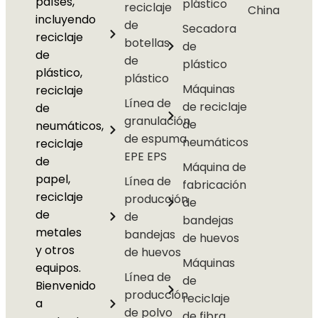
países,
plástico
reciclaje
China
incluyendo
de
Secadora
reciclaje
botellas
de
de
de
plástico
plástico,
plástico
Máquinas
reciclaje
Línea de
de reciclaje
de
granulación
de
neumáticos,
de espuma
neumáticos
reciclaje
EPE EPS
de
Máquina de
papel,
Línea de
fabricación
reciclaje
producción
de
de
de
bandejas
metales
bandejas
de huevos
y otros
de huevos
Máquinas
equipos.
Línea de
de
Bienvenido
producción
reciclaje
a
de polvo
de fibra