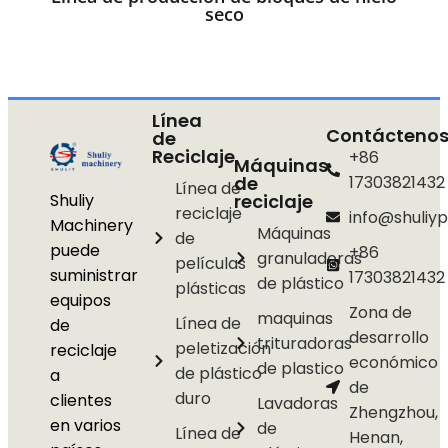
seco
Línea
Contácteno
de
Reciclaje
+86
Máquinas
de
17303821432
Línea de
Shuliy
reciclaje
reciclaje
info@shuliyp
Machinery
Máquinas
de
puede
+86
granuladoras
películas
suministrar
17303821432
de plástico
plásticas
equipos
Zona de
maquinas
Línea de
de
desarrollo
trituradoras
peletización
reciclaje
económico
de plastico
de plástico
a
de
duro
clientes
Lavadoras
Zhengzhou,
en varios
de
Línea de
Henan,