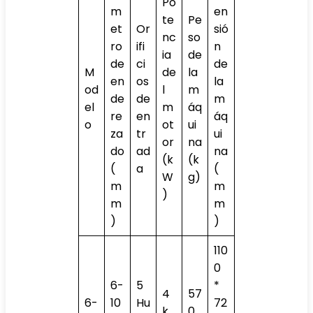
Po
m
en
te
Pe
et
Or
sió
nc
so
ro
ifi
n
ia
de
de
ci
de
M
de
la
en
os
la
od
l
m
de
de
m
el
m
áq
re
en
áq
o
ot
ui
za
tr
ui
or
na
do
ad
na
(k
(k
(
a
(
W
g)
m
m
)
m
m
)
)
110
0
6-
5
*
4
57
6-
10
Hu
72
k
0