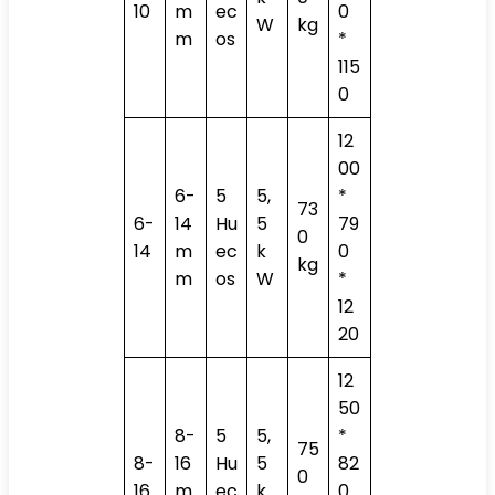
10
m
ec
0
W
kg
m
os
*
115
0
12
00
6-
5
5,
*
73
6-
14
Hu
5
79
0
14
m
ec
k
0
kg
m
os
W
*
12
20
12
50
8-
5
5,
*
75
8-
16
Hu
5
82
0
16
m
ec
k
0