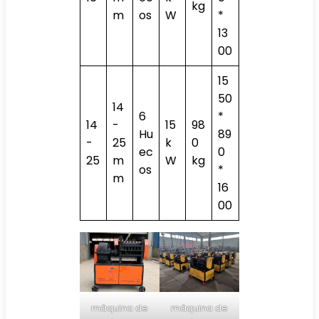
kg
m
os
W
*
13
00
15
50
14
6
*
14
-
15
98
Hu
89
-
25
k
0
ec
0
25
m
W
kg
os
*
m
16
00
máquina de
máquina de