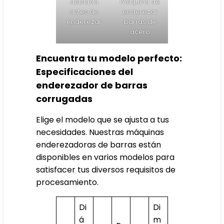
doblada
máquina de
antes de
enderezar
enderezar
barras de
acero
Encuentra tu modelo perfecto:
Especificaciones del
enderezador de barras
corrugadas
Elige el modelo que se ajusta a tus
necesidades. Nuestras máquinas
enderezadoras de barras están
disponibles en varios modelos para
satisfacer tus diversos requisitos de
procesamiento.
Di
Di
á
m