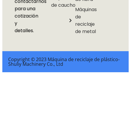
contactarnos
de caucho
para una
Máquinas
cotización
de
y
reciclaje
detalles.
de metal
Copyright © 2023 Máquina de reciclaje de plástico-
Shuliy Machinery Co., Ltd