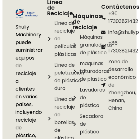
Línea
Contácteno
de
Reciclaje
+86
Máquinas
de
17303821432
Línea de
Shuliy
reciclaje
reciclaje
info@shuliyp
Machinery
Máquinas
de
puede
+86
granuladoras
películas
suministrar
17303821432
de plástico
plásticas
equipos
Zona de
maquinas
Línea de
de
desarrollo
trituradoras
peletización
reciclaje
económico
de plastico
de plástico
a
de
duro
clientes
Lavadoras
Zhengzhou,
en varios
de
Línea de
Henan,
países,
plástico
reciclaje
China
incluyendo
de
Secadora
reciclaje
botellas
de
de
de
plástico
plástico,
plástico