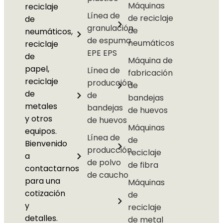
Máquinas
reciclaje
Línea de
de reciclaje
de
granulación
de
neumáticos,
de espuma
neumáticos
reciclaje
EPE EPS
de
Máquina de
papel,
Línea de
fabricación
reciclaje
producción
de
de
de
bandejas
metales
bandejas
de huevos
y otros
de huevos
Máquinas
equipos.
Línea de
de
Bienvenido
producción
reciclaje
a
de polvo
de fibra
contactarnos
de caucho
para una
Máquinas
cotización
de
y
reciclaje
detalles.
de metal