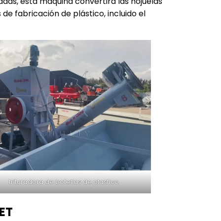
adas, esta máquina convertirá las hojuelas
de fabricación de plástico, incluido el
trituradora de botellas de plastico
PET