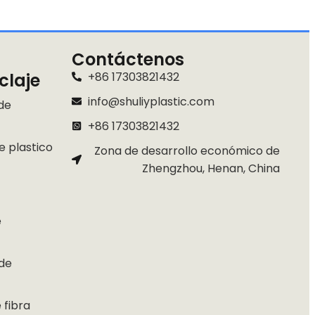
Contáctenos
claje
+86 17303821432
info@shuliyplastic.com
de
+86 17303821432
e plastico
Zona de desarrollo económico de
Whatsapp
Zhengzhou, Henan, China
Email
e
Wechat
de
Chat
 fibra