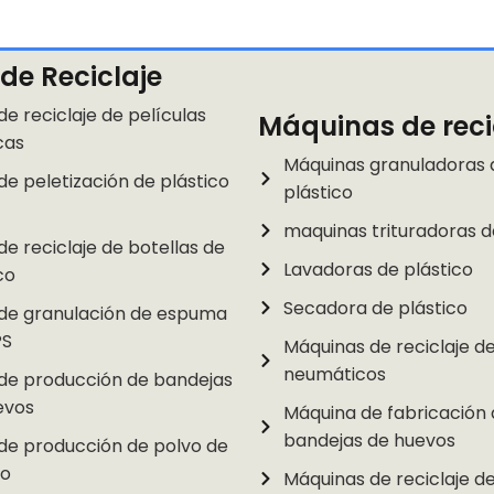
 de Reciclaje
de reciclaje de películas
Máquinas de reci
cas
Máquinas granuladoras 
de peletización de plástico
plástico
maquinas trituradoras d
de reciclaje de botellas de
Lavadoras de plástico
co
Secadora de plástico
 de granulación de espuma
PS
Máquinas de reciclaje d
neumáticos
 de producción de bandejas
evos
Máquina de fabricación 
bandejas de huevos
 de producción de polvo de
o
Máquinas de reciclaje de