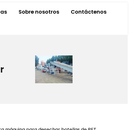
ias
Sobre nosotros
Contáctenos
r
tra máquina para desechar botellas de PET