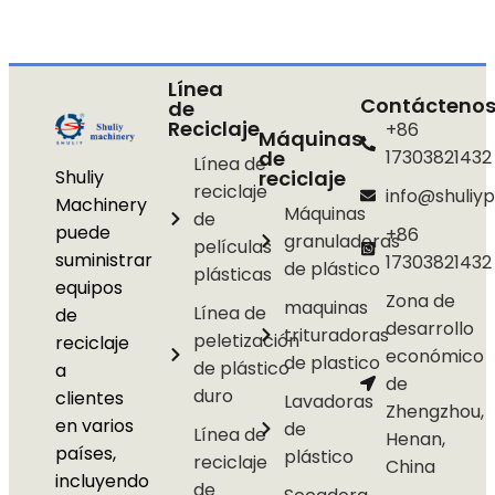
Línea
Contácteno
de
Reciclaje
+86
Máquinas
de
17303821432
Línea de
Shuliy
reciclaje
reciclaje
info@shuliyp
Machinery
Máquinas
de
puede
+86
granuladoras
películas
suministrar
17303821432
de plástico
plásticas
equipos
Zona de
maquinas
Línea de
de
desarrollo
trituradoras
peletización
reciclaje
económico
de plastico
de plástico
a
de
duro
clientes
Lavadoras
Zhengzhou,
en varios
de
Línea de
Henan,
países,
plástico
reciclaje
China
incluyendo
de