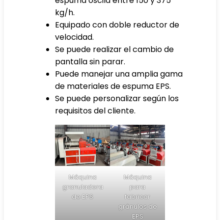
espuma oscila entre 150 y 375
kg/h.
Equipado con doble reductor de
velocidad.
Se puede realizar el cambio de
pantalla sin parar.
Puede manejar una amplia gama
de materiales de espuma EPS.
Se puede personalizar según los
requisitos del cliente.
Máquina
Máquina
granuladora
para
de EPS
fabricar
gránulos de
EPS