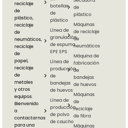
Secadora
reciclaje
botellas
de
de
de
plástico
plástico,
plástico
Máquinas
reciclaje
Línea de
de reciclaje
de
granulación
de
neumáticos,
de espuma
neumáticos
reciclaje
EPE EPS
de
Máquina de
papel,
Línea de
fabricación
reciclaje
producción
de
de
de
bandejas
metales
bandejas
de huevos
y otros
de huevos
Máquinas
equipos.
Línea de
de
Bienvenido
producción
reciclaje
a
de polvo
de fibra
contactarnos
de caucho
para una
Máquinas