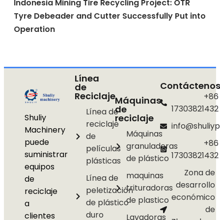
Indonesia Mining Tire Recycling Project: OTR
Tyre Debeader and Cutter Successfully Put into
Operation
Línea
Contácteno
de
Reciclaje
+86
Máquinas
de
17303821432
Línea de
Shuliy
reciclaje
reciclaje
info@shuliyp
Machinery
Máquinas
de
puede
+86
granuladoras
películas
suministrar
17303821432
de plástico
plásticas
equipos
Zona de
maquinas
Línea de
de
desarrollo
trituradoras
peletización
reciclaje
económico
de plastico
de plástico
a
de
duro
clientes
Lavadoras