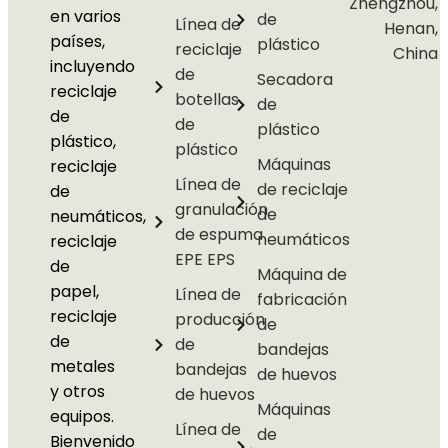
Zhengzhou,
en varios
de
Línea de
Henan,
países,
plástico
reciclaje
China
incluyendo
de
Secadora
reciclaje
botellas
de
de
de
plástico
plástico,
plástico
Máquinas
reciclaje
Línea de
de reciclaje
de
granulación
de
neumáticos,
de espuma
neumáticos
reciclaje
EPE EPS
de
Máquina de
papel,
Línea de
fabricación
reciclaje
producción
de
de
de
bandejas
metales
bandejas
de huevos
y otros
de huevos
Máquinas
equipos.
Línea de
de
Bienvenido