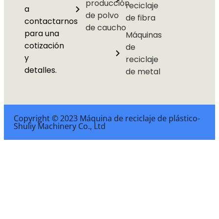
producción
reciclaje
a
de polvo
de fibra
contactarnos
de caucho
para una
Máquinas
cotización
de
y
reciclaje
detalles.
de metal
Copyright © 2023 Máquina de reciclaje de plástico-
Shuliy Machinery Co., Ltd