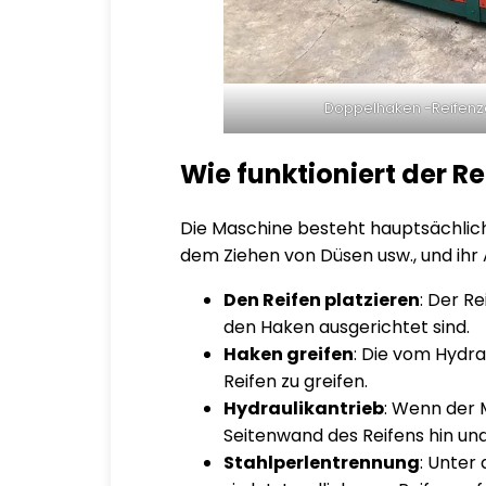
Doppelhaken -Reifen
Wie funktioniert der R
Die Maschine besteht hauptsächlic
dem Ziehen von Düsen usw., und ihr A
Den Reifen platzieren
: Der R
den Haken ausgerichtet sind.
Haken greifen
: Die vom Hydr
Reifen zu greifen.
Hydraulikantrieb
: Wenn der 
Seitenwand des Reifens hin un
Stahlperlentrennung
: Unter