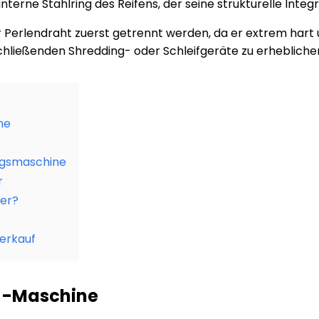
interne Stahlring des Reifens, der seine strukturelle Integ
Perlendraht zuerst getrennt werden, da er extrem hart un
nschließenden Shredding- oder Schleifgeräte zu erheblic
ne
ngsmaschine
r
der?
erkauf
r -Maschine