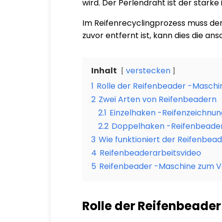
wird. Der Perlendraht ist der starke 
Im Reifenrecyclingprozess muss der 
zuvor entfernt ist, kann dies die a
Inhalt
verstecken
1
Rolle der Reifenbeader -Maschi
2
Zwei Arten von Reifenbeadern
2.1
Einzelhaken -Reifenzeichnu
2.2
Doppelhaken -Reifenbeade
3
Wie funktioniert der Reifenbea
4
Reifenbeaderarbeitsvideo
5
Reifenbeader -Maschine zum V
Rolle der Reifenbeade