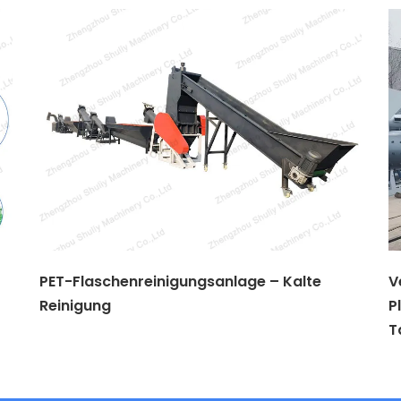
PET-Flaschenreinigungsanlage – Kalte
V
Reinigung
P
T