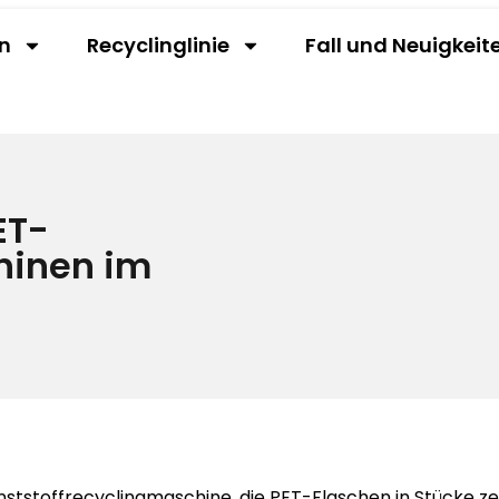
n
Recyclinglinie
Fall und Neuigkeit
ET-
hinen im
ststoffrecyclingmaschine, die PET-Flaschen in Stücke zer