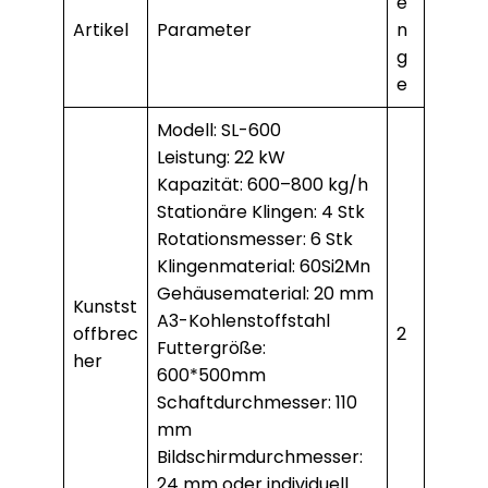
e
Artikel
Parameter
n
g
e
Modell: SL-600
Leistung: 22 kW
Kapazität: 600–800 kg/h
Stationäre Klingen: 4 Stk
Rotationsmesser: 6 Stk
Klingenmaterial: 60Si2Mn
Gehäusematerial: 20 mm
Kunstst
A3-Kohlenstoffstahl
offbrec
2
Futtergröße:
her
600*500mm
Schaftdurchmesser: 110
mm
Bildschirmdurchmesser:
24 mm oder individuell