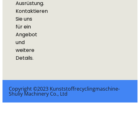
Ausrüstung.
Kontaktieren
Sie uns
für ein
Angebot
und
weitere
Details.
Copyright ©2023 Kunststoffrecyclingmaschine-
Shuliy Machinery Co., Ltd