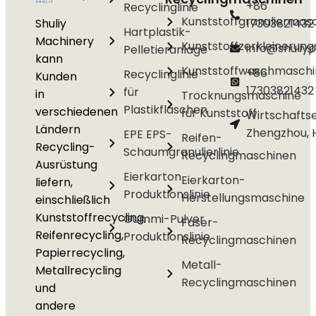
+86
Recyclinglinie
Kunststoffgranuliermas
Shuliy
17303821432
Hartplastik-
Machinery
Kunststoffzerkleinerun
info@shuliyp
Pelletieranlage
kann
Kunststoffwaschmasch
+86
Recyclinglinie
Kunden
17303821432
für
in
Trocknungsmaschine
Plastikflaschen
verschiedenen
für Kunststoff
Wirtschafts
Ländern
Zhengzhou, 
EPE EPS-
Reifen-
Recycling-
Schaumgranulierlinie
Recyclingmaschinen
Ausrüstung
Eierkarton
Eierkarton-
liefern,
Produktionslinie
Herstellungsmaschine
einschließlich
Kunststoffrecycling,
Gummi-Pulver
Faser-
Reifenrecycling,
Produktionslinie
Recyclingmaschinen
Papierrecycling,
Metall-
Metallrecycling
Recyclingmaschinen
und
andere