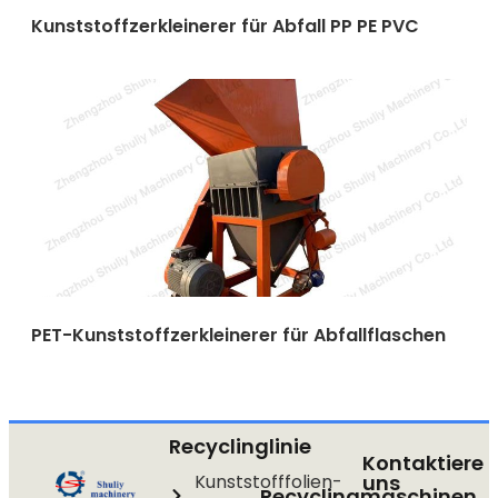
Kunststoffzerkleinerer für Abfall PP PE PVC
PET-Kunststoffzerkleinerer für Abfallflaschen
Recyclinglinie
Kontaktiere
Kunststofffolien-
uns
Recyclingmaschinen