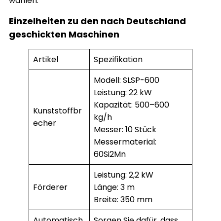
wählen.
Einzelheiten zu den nach Deutschland
geschickten Maschinen
Artikel
Spezifikation
Modell: SLSP-600
Leistung: 22 kW
Kapazität: 500–600
Kunststoffbr
kg/h
echer
Messer: 10 Stück
Messermaterial:
60Si2Mn
Leistung: 2,2 kW
Förderer
Länge: 3 m
Breite: 350 mm
Automatisch
Sorgen Sie dafür, dass