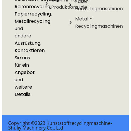
Faser-
Reifenrecycling,
Produktionslinie
Recyclingmaschinen
Papierrecycling,
Metall-
Metallrecycling
Recyclingmaschinen
und
andere
Ausrüstung.
Kontaktieren
Sie uns
für ein
Angebot
und
weitere
Details.
Copyright ©2023 Kunststoffrecyclingmaschine-
Shuliy Machinery Co., Ltd