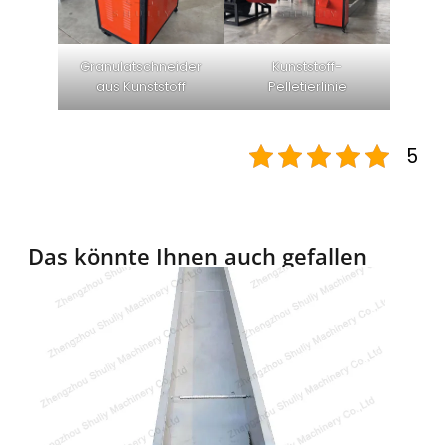
Granulatschneider
Kunststoff-
aus Kunststoff
Pelletierlinie
5
Das könnte Ihnen auch gefallen