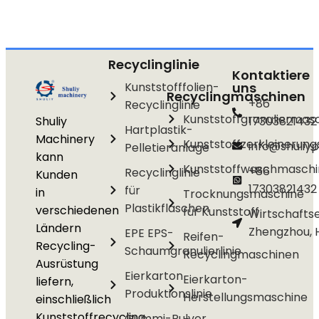
Recyclinglinie
Kontaktiere
Kunststofffolien-
uns
Recyclingmaschinen
+86
Recyclinglinie
Kunststoffgranuliermas
Shuliy
17303821432
Hartplastik-
Machinery
Kunststoffzerkleinerun
info@shuliyp
Pelletieranlage
kann
Kunststoffwaschmasch
+86
Recyclinglinie
Kunden
17303821432
für
in
Trocknungsmaschine
Plastikflaschen
verschiedenen
für Kunststoff
Wirtschafts
Ländern
Zhengzhou, 
EPE EPS-
Reifen-
Recycling-
Schaumgranulierlinie
Recyclingmaschinen
Ausrüstung
Eierkarton
Eierkarton-
liefern,
Produktionslinie
Herstellungsmaschine
einschließlich
Kunststoffrecycling,
Gummi-Pulver