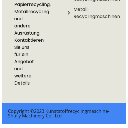
Papierrecycling,
Metall-
Metallrecycling
Recyclingmaschinen
und
andere
Ausrüstung.
Kontaktieren
Sie uns
für ein
Angebot
und
weitere
Details.
Copyright ©2023 Kunststoffrecyclingmaschine-
Shuliy Machinery Co., Ltd