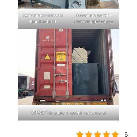
Waschmaschine für
Beladung der PE-
Plastikschrott
Recyclingmaschine
SPORT
Granuliermaschinenversand
5