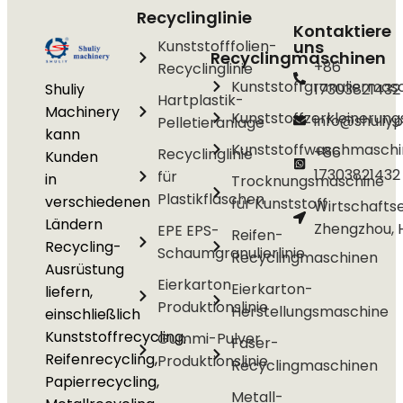
Recyclinglinie
Kontaktiere
Kunststofffolien-
uns
Recyclingmaschinen
+86
Recyclinglinie
Kunststoffgranuliermas
Shuliy
17303821432
Hartplastik-
Machinery
Kunststoffzerkleinerun
info@shuliyp
Pelletieranlage
kann
Kunststoffwaschmasch
+86
Recyclinglinie
Kunden
17303821432
für
in
Trocknungsmaschine
Plastikflaschen
verschiedenen
für Kunststoff
Wirtschafts
Ländern
Zhengzhou, 
EPE EPS-
Reifen-
Recycling-
Schaumgranulierlinie
Recyclingmaschinen
Ausrüstung
Eierkarton
Eierkarton-
liefern,
Produktionslinie
Herstellungsmaschine
einschließlich
Kunststoffrecycling,
Gummi-Pulver
Faser-
Reifenrecycling,
Produktionslinie
Recyclingmaschinen
Papierrecycling,
Metall-