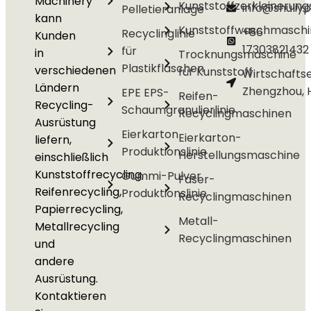
Machinery
Kunststoffzerkleinerun
info@shuliyp
Pelletieranlage
kann
Kunststoffwaschmasch
+86
Recyclinglinie
Kunden
17303821432
für
in
Trocknungsmaschine
Plastikflaschen
verschiedenen
für Kunststoff
Wirtschafts
Ländern
Zhengzhou, 
EPE EPS-
Reifen-
Recycling-
Schaumgranulierlinie
Recyclingmaschinen
Ausrüstung
Eierkarton
Eierkarton-
liefern,
Produktionslinie
Herstellungsmaschine
einschließlich
Kunststoffrecycling,
Gummi-Pulver
Faser-
Reifenrecycling,
Produktionslinie
Recyclingmaschinen
Papierrecycling,
Metall-
Metallrecycling
Recyclingmaschinen
und
andere
Ausrüstung.
Kontaktieren