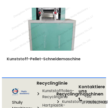
Kunststoff-Pellet-Schneidemaschine
Recyclinglinie
Kontaktiere
Kunststofffolien-
uns
Recyclingmaschinen
+86
Recyclinglinie
Kunststoffgranuliermas
Shuliy
17303821432
Hartplastik-