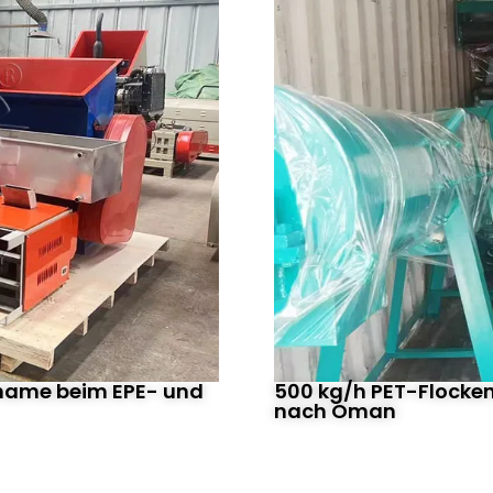
iname beim EPE- und
500 kg/h PET-Flocken
nach Oman