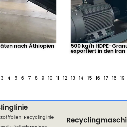
räten nach Äthiopien
500 kg/h HDPE-Granu
exportiert in den Iran
3
4
5
6
7
8
9
10
11
12
13
14
15
16
17
18
19
linglinie
tofffolien-Recyclinglinie
Recyclingmasch