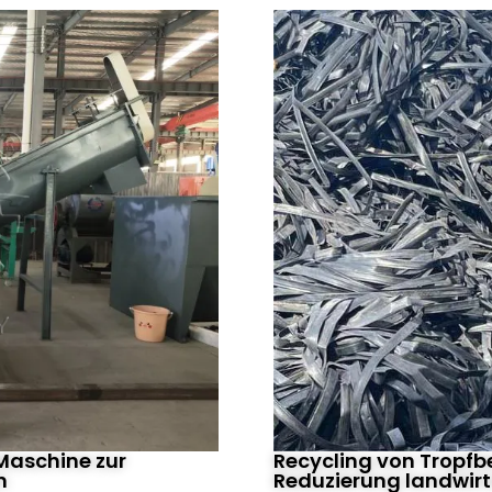
Recycling von Tropfb
Maschine zur
Reduzierung landwirt
n