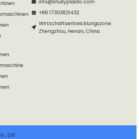
info@shuliyplastic.com
chinen
+86 17303821432
gsmaschinen
Wirtschaftsentwicklungszone
inen
Zhengzhou, Henan, China
r
inen
smaschine
nen
inen
o., Ltd