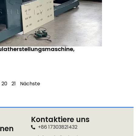
latherstellungsmaschine,
20
21
Nächste
Kontaktiere uns
inen
+86 17303821432