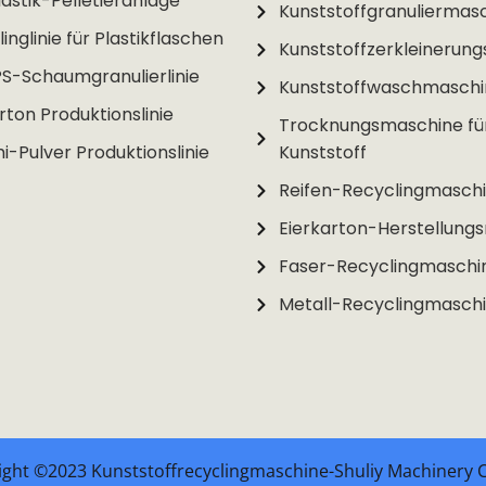
astik-Pelletieranlage
Kunststoffgranuliermas
inglinie für Plastikflaschen
Kunststoffzerkleinerun
PS-Schaumgranulierlinie
Kunststoffwaschmasch
rton Produktionslinie
Trocknungsmaschine fü
-Pulver Produktionslinie
Kunststoff
Reifen-Recyclingmasch
Eierkarton-Herstellung
Faser-Recyclingmaschi
Metall-Recyclingmasch
ght ©2023 Kunststoffrecyclingmaschine-Shuliy Machinery C