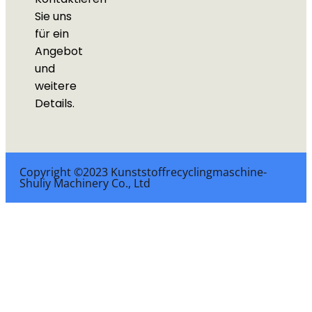
Sie uns
für ein
Angebot
und
weitere
Details.
Copyright ©2023 Kunststoffrecyclingmaschine-
Shuliy Machinery Co., Ltd