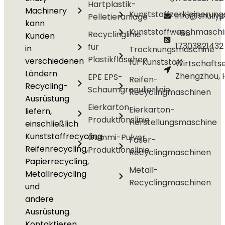
Hartplastik-
Machinery
Kunststoffzerkleinerun
info@shuliyp
Pelletieranlage
kann
Kunststoffwaschmasch
+86
Recyclinglinie
Kunden
17303821432
für
in
Trocknungsmaschine
Plastikflaschen
verschiedenen
für Kunststoff
Wirtschafts
Ländern
Zhengzhou, 
EPE EPS-
Reifen-
Recycling-
Schaumgranulierlinie
Recyclingmaschinen
Ausrüstung
Eierkarton
Eierkarton-
liefern,
Produktionslinie
Herstellungsmaschine
einschließlich
Kunststoffrecycling,
Gummi-Pulver
Faser-
Reifenrecycling,
Produktionslinie
Recyclingmaschinen
Papierrecycling,
Metall-
Metallrecycling
Recyclingmaschinen
und
andere
Ausrüstung.
Kontaktieren