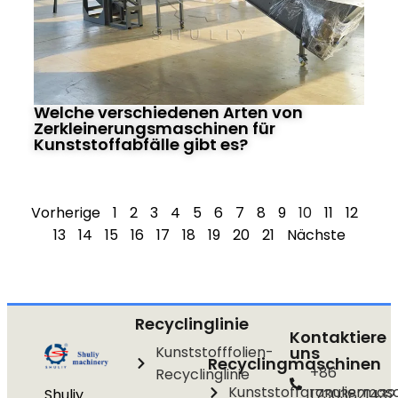
Welche verschiedenen Arten von
Zerkleinerungsmaschinen für
Kunststoffabfälle gibt es?
Vorherige
1
2
3
4
5
6
7
8
9
10
11
12
13
14
15
16
17
18
19
20
21
Nächste
Recyclinglinie
Kontaktiere
Kunststofffolien-
uns
Recyclingmaschinen
+86
Recyclinglinie
Kunststoffgranuliermas
Shuliy
17303821432