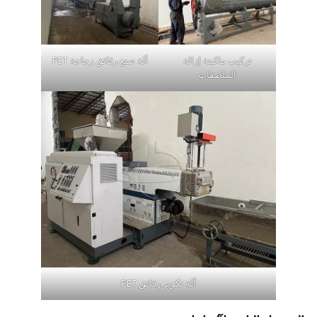
تركيب ماكينة إزالة
آلة صنع رقائق زجاجة PET
الملصقات
آلة تكوير رقائق PET