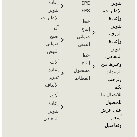
إعادة
EPE
تدوير
رات،
EPS
الإطارات
ة
خط
آلة
إنتاج
،
صنع
صواني
ة
صواني
البيض
البيض
خط
دن،
آلات
إنتاج
ها من
إعادة
مسحوق
ات،
تدوير
المطاط
ب
الألياف
ال بنا
آلات
ول
إعادة
 عرض
تدوير
ر
المعادن
يل.