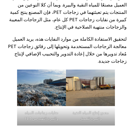
عًا للمياه النقية والبيرة. وبما أن كلا النوعين من
المنتجات يتم تعبئتهما في زجاجات PET، فإن المصنع ينتج كمية
كبيرة من نفايات زجاجات PET كل عام، مثل الزجاجات المعيبة
منتهية الصلاحية في الإنتاج.
ستفادة الكاملة من موارد النفايات هذه، يريد العميل
معالجة الزجاجات المستخدمة وتحويلها إلى رقائق زجاجات PET
رها من خلال إعادة التدوير والتحبيب الإضافي لإنتاج
يدة.
صنع إنتاج المياه النقية
نفايات زجاجات المياه
والبيرة للعميل
والبيرة النقية من PET