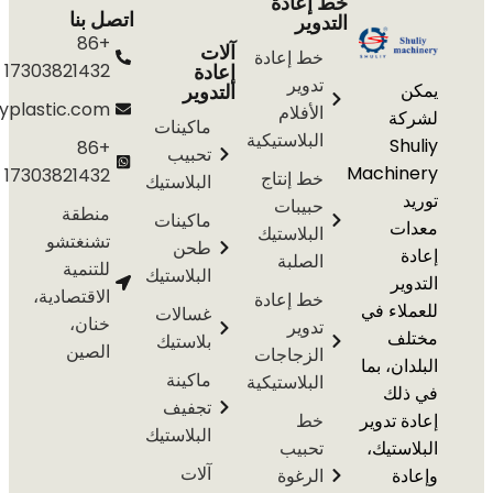
خط إعادة
اتصل بنا
التدوير
+86
آلات
خط إعادة
إعادة
17303821432
تدوير
التدوير
info@shuliyplastic.com
الأفلام
ة
ماكينات
البلاستيكية
S
+86
تحبيب
Machi
17303821432
خط إنتاج
البلاستيك
حبيبات
منطقة
ماكينات
ت
البلاستيك
تشنغتشو
طحن
الصلبة
للتنمية
البلاستيك
ير
الاقتصادية،
خط إعادة
اء في
غسالات
خنان،
تدوير
ف
بلاستيك
الصين
الزجاجات
ن، بما
ماكينة
البلاستيكية
لك
تجفيف
 تدوير
خط
البلاستيك
ستيك،
تحبيب
آلات
ة
الرغوة