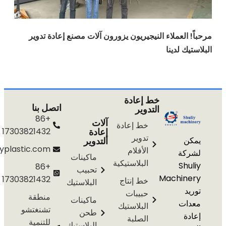
العملاء النيجيريون يزورون آلات مصنع إعادة تدوير
 لدينا
خط إعادة
اتصل بنا
التدوير
+86
آلات
خط إعادة
إعادة
17303821432
تدوير
التدوير
info@shuliyplastic.com
الأفلام
ة
ماكينات
البلاستيكية
S
+86
تحبيب
Machi
17303821432
خط إنتاج
البلاستيك
حبيبات
منطقة
ماكينات
ت
البلاستيك
تشنغتشو
طحن
الصلبة
للتنمية
البلاستيك