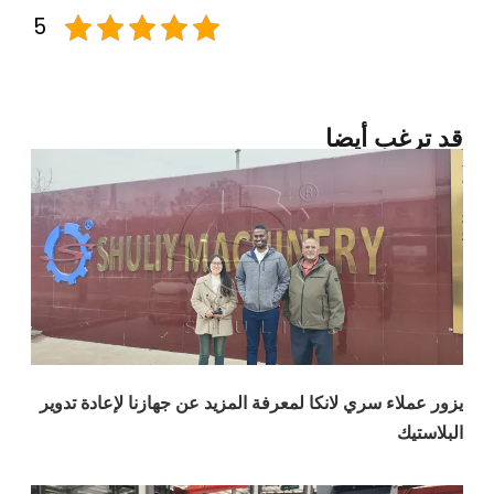
5
غب أيضا
اء سري لانكا لمعرفة المزيد عن جهازنا لإعادة تدوير
ك