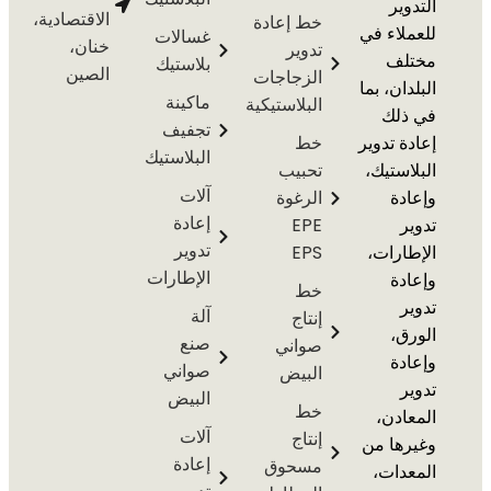
ير
الاقتصادية،
خط إعادة
اء في
غسالات
خنان،
تدوير
ف
بلاستيك
الصين
الزجاجات
ن، بما
ماكينة
البلاستيكية
لك
تجفيف
 تدوير
خط
البلاستيك
ستيك،
تحبيب
آلات
ة
الرغوة
إعادة
EPE
تدوير
رات،
EPS
الإطارات
ة
خط
آلة
إنتاج
،
صنع
صواني
ة
صواني
البيض
البيض
خط
دن،
آلات
إنتاج
ها من
إعادة
مسحوق
ات،